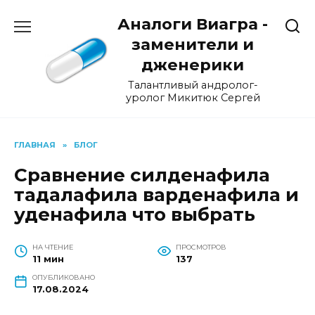
Перейти
Аналоги Виагра -
к
содержанию
заменители и
дженерики
Талантливый андролог-
уролог Микитюк Сергей
ГЛАВНАЯ
»
БЛОГ
Сравнение силденафила
тадалафила варденафила и
уденафила что выбрать
НА ЧТЕНИЕ
ПРОСМОТРОВ
11 мин
137
ОПУБЛИКОВАНО
17.08.2024