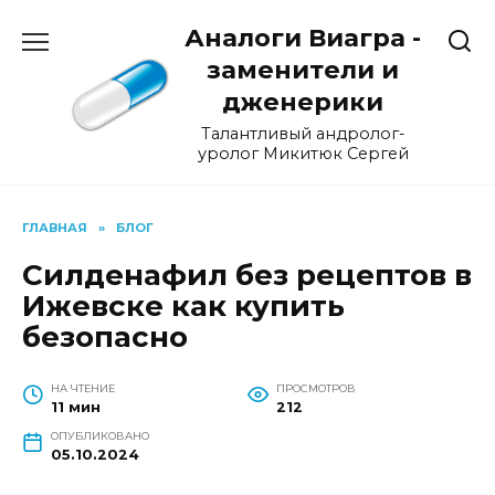
Перейти
Аналоги Виагра -
к
содержанию
заменители и
дженерики
Талантливый андролог-
уролог Микитюк Сергей
ГЛАВНАЯ
»
БЛОГ
Силденафил без рецептов в
Ижевске как купить
безопасно
НА ЧТЕНИЕ
ПРОСМОТРОВ
11 мин
212
ОПУБЛИКОВАНО
05.10.2024