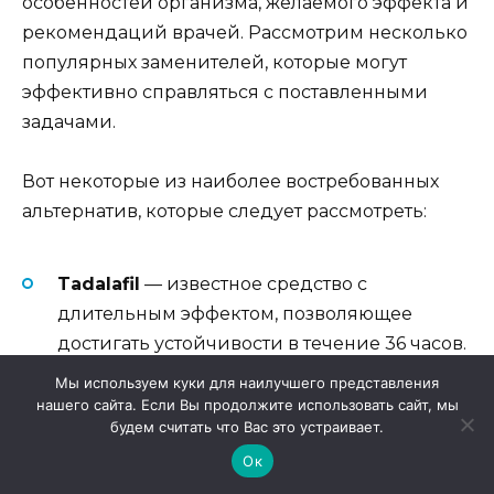
особенностей организма, желаемого эффекта и
рекомендаций врачей. Рассмотрим несколько
популярных заменителей, которые могут
эффективно справляться с поставленными
задачами.
Вот некоторые из наиболее востребованных
альтернатив, которые следует рассмотреть:
Tadalafil
— известное средство с
длительным эффектом, позволяющее
достигать устойчивости в течение 36 часов.
Мы используем куки для наилучшего представления
Vardenafil
— препарат, обладающий
нашего сайта. Если Вы продолжите использовать сайт, мы
быстрым воздействием и высоким
будем считать что Вас это устраивает.
уровнем эффективности при стимуляции.
Ок
Herbal preparations
— растительные