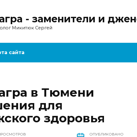
агра - заменители и дже
ролог Микитюк Сергей
рта сайта
агра в Тюмени
шения для
ского здоровья
ПРОСМОТРОВ
ОПУБЛИКОВАНО