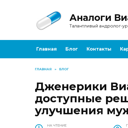
Перейти
к
Аналоги Ви
содержанию
Талантливый андролог-у
Главная
Блог
Контакты
Ка
ГЛАВНАЯ
»
БЛОГ
Дженерики Ви
доступные ре
улучшения муж
НА ЧТЕНИЕ