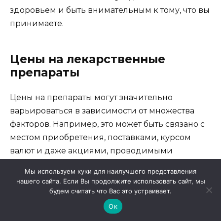
здоровьем и быть внимательным к тому, что вы
принимаете.
Цены на лекарственные
препараты
Цены на препараты могут значительно
варьироваться в зависимости от множества
факторов. Например, это может быть связано с
местом приобретения, поставками, курсом
валют и даже акциями, проводимыми
конкретными торговыми сетями. Понимание
Мы используем куки для наилучшего представления
этих нюансов поможет лучше ориентироваться
нашего сайта. Если Вы продолжите использовать сайт, мы
в вопросах расходования средств на
будем считать что Вас это устраивает.
необходимые медикаменты.
Ок