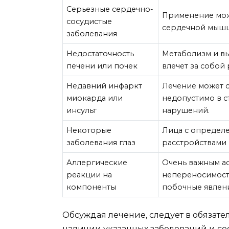
Серьезные сердечно-
Применение мож
сосудистые
сердечной мышцы
заболевания
Недостаточность
Метаболизм и вы
печени или почек
влечет за собой
Недавний инфаркт
Лечение может с
миокарда или
недопустимо в с
инсульт
нарушений.
Некоторые
Лица с определ
заболевания глаз
расстройствами 
Аллергические
Очень важным ас
реакции на
непереносимость
компоненты
побочные явлени
Обсуждая лечение, следует в обязат
наличии указанных заболеваний и сос