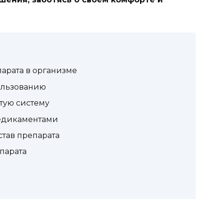
арата в организме
ользованию
тую систему
едикаментами
тав препарата
парата