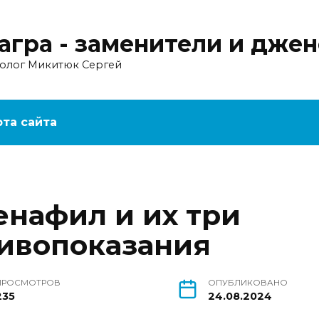
агра - заменители и дже
ролог Микитюк Сергей
рта сайта
енафил и их три
ивопоказания
ПРОСМОТРОВ
ОПУБЛИКОВАНО
235
24.08.2024