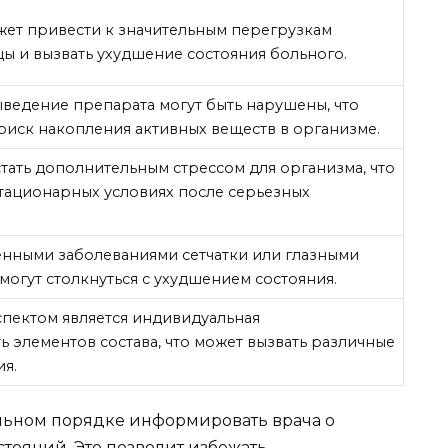
ет привести к значительным перегрузкам
 и вызвать ухудшение состояния больного.
ведение препарата могут быть нарушены, что
 риск накопления активных веществ в организме.
тать дополнительным стрессом для организма, что
тационарных условиях после серьезных
енными заболеваниями сетчатки или глазными
могут столкнуться с ухудшением состояния.
пектом является индивидуальная
 элементов состава, что может вызвать различные
я.
ельном порядке информировать врача о
тояний. Это позволит избежать