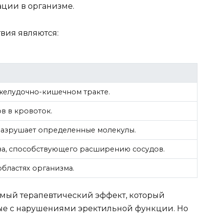
ции в организме.
вия являются:
 желудочно-кишечном тракте.
в в кровоток.
разрушает определенные молекулы.
ва, способствующего расширению сосудов.
бластях организма.
имый терапевтический эффект, который
ные с нарушениями эректильной функции. Но