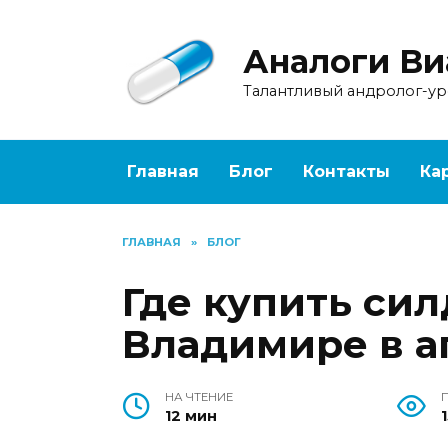
Перейти
к
Аналоги Ви
содержанию
Талантливый андролог-у
Главная
Блог
Контакты
Ка
ГЛАВНАЯ
»
БЛОГ
Где купить си
Владимире в а
НА ЧТЕНИЕ
12 мин