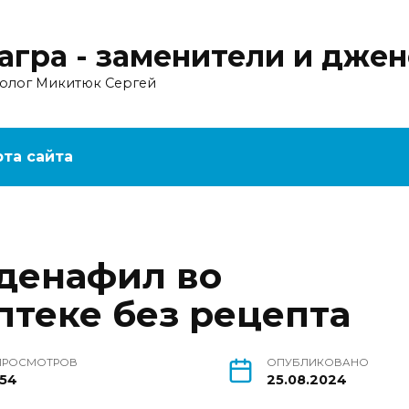
агра - заменители и дже
ролог Микитюк Сергей
рта сайта
лденафил во
птеке без рецепта
ПРОСМОТРОВ
ОПУБЛИКОВАНО
154
25.08.2024