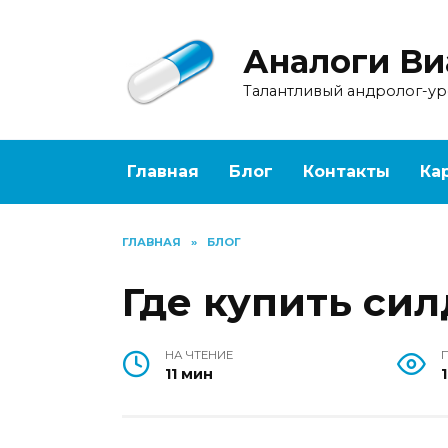
Перейти
к
Аналоги Ви
содержанию
Талантливый андролог-у
Главная
Блог
Контакты
Ка
ГЛАВНАЯ
»
БЛОГ
Где купить си
НА ЧТЕНИЕ
11 мин
1