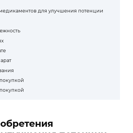
медикаментов для улучшения потенции
дежность
ях
ате
арат
вания
 покупкой
 покупкой
обретения