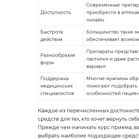
Современные препара
Доступность
приобрести в аптеках
онлайн.
Быстрота
Большинство таких м
действия
обеспечивает возмож
Препараты представл
Разнообразие
пастилки и даже рас
форм
вариант.
Поддержка
Многие мужчины обра
медицинских
помогают подобрать 
специалистов
особенностей пациен
Каждое из перечисленных достоинств
средств для тех, кто хочет вернуть с
Прежде чем начинать курс приема, ва
выбрать наиболее подходящее средст