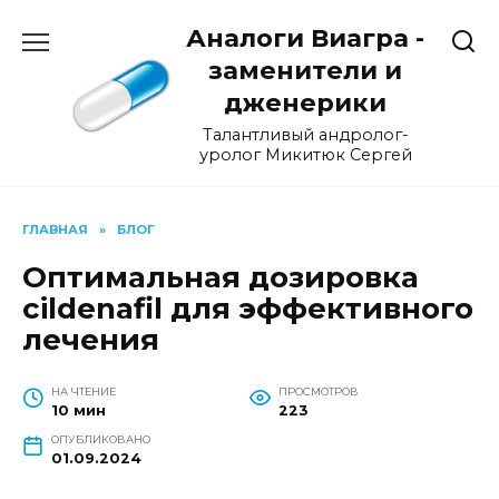
Перейти
Аналоги Виагра -
к
содержанию
заменители и
дженерики
Талантливый андролог-
уролог Микитюк Сергей
ГЛАВНАЯ
»
БЛОГ
Оптимальная дозировка
сildenafil для эффективного
лечения
НА ЧТЕНИЕ
ПРОСМОТРОВ
10 мин
223
ОПУБЛИКОВАНО
01.09.2024