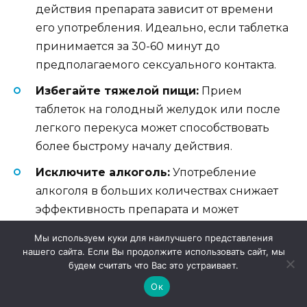
действия препарата зависит от времени
его употребления. Идеально, если таблетка
принимается за 30-60 минут до
предполагаемого сексуального контакта.
Избегайте тяжелой пищи:
Прием
таблеток на голодный желудок или после
легкого перекуса может способствовать
более быстрому началу действия.
Исключите алкоголь:
Употребление
алкоголя в больших количествах снижает
эффективность препарата и может
привести к нежелательным побочным
Мы используем куки для наилучшего представления
эффектам.
нашего сайта. Если Вы продолжите использовать сайт, мы
будем считать что Вас это устраивает.
Соблюдайте режим:
Регулярность в
Ок
приеме может повысить общую степень