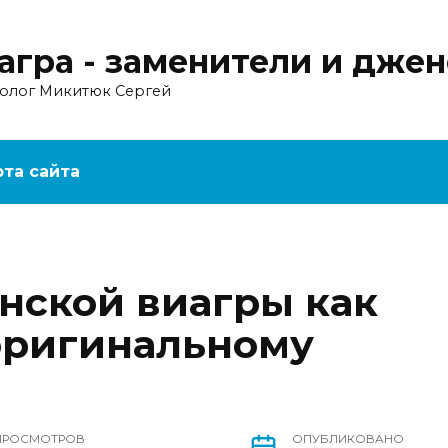
агра - заменители и дже
ролог Микитюк Сергей
рта сайта
нской виагры как
оригинальному
ПРОСМОТРОВ
ОПУБЛИКОВАНО