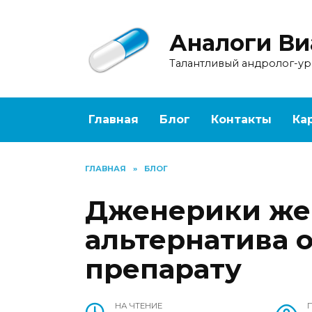
Перейти
к
Аналоги Ви
содержанию
Талантливый андролог-у
Главная
Блог
Контакты
Ка
ГЛАВНАЯ
»
БЛОГ
Дженерики же
альтернатива 
препарату
НА ЧТЕНИЕ