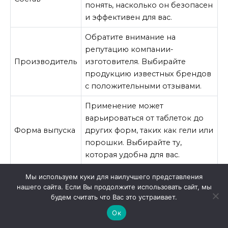
понять, насколько он безопасен
и эффективен для вас.
Обратите внимание на
репутацию компании-
Производитель
изготовителя. Выбирайте
продукцию известных брендов
с положительными отзывами.
Применение может
варьироваться от таблеток до
Форма выпуска
других форм, таких как гели или
порошки. Выбирайте ту,
которая удобна для вас.
Разные препараты могут иметь
Мы используем куки для наилучшего представления
различные дозировки, что
нашего сайта. Если Вы продолжите использовать сайт, мы
будем считать что Вас это устраивает.
важно учитывать для
Дозировка
достижения нужного эффекта.
Ок
Консультация с врачом может