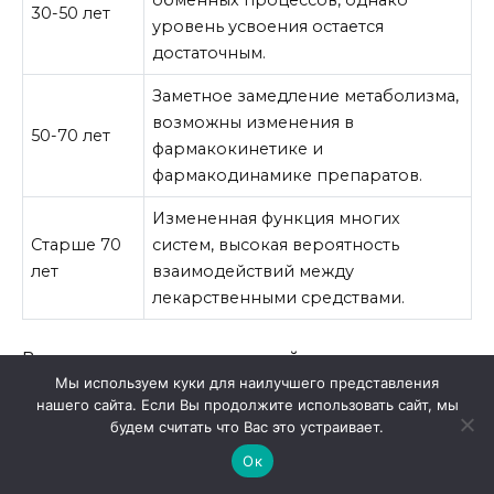
обменных процессов, однако
30-50 лет
уровень усвоения остается
достаточным.
Заметное замедление метаболизма,
возможны изменения в
50-70 лет
фармакокинетике и
фармакодинамике препаратов.
Измененная функция многих
Старше 70
систем, высокая вероятность
лет
взаимодействий между
лекарственными средствами.
Важно учитывать, что каждый пациент
Мы используем куки для наилучшего представления
индивидуален, и реакции на медикаменты
нашего сайта. Если Вы продолжите использовать сайт, мы
могут варьироваться. Внешние факторы, такие
будем считать что Вас это устраивает.
как уровень физической активности, состав
Ок
диеты и наличие хронических заболеваний,