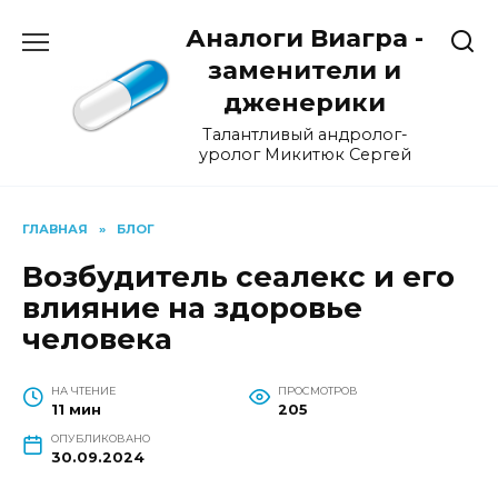
Перейти
Аналоги Виагра -
к
содержанию
заменители и
дженерики
Талантливый андролог-
уролог Микитюк Сергей
ГЛАВНАЯ
»
БЛОГ
Возбудитель сеалекс и его
влияние на здоровье
человека
НА ЧТЕНИЕ
ПРОСМОТРОВ
11 мин
205
ОПУБЛИКОВАНО
30.09.2024