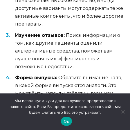
цена означает высокое качество; иногда
доступные варианты могут содержать те же
активные компоненты, что и более дорогие
препараты.
Изучение отзывов:
Поиск информации о
том, как другие пациенты оценили
альтернативные средства, поможет вам
лучше понять их эффективность и
возможные недостатки.
Форма выпуска:
Обратите внимание на то,
в какой форме выпускаются аналоги. Это
может быть капсулы, таблетки, гели или
растворы, и выбор должен зависеть от
Мы используем куки для наилучшего представления
нашего сайта. Если Вы продолжите использовать сайт, мы
ваших предпочтений и удобства
будем считать что Вас это устраивает.
использования.
Ок
Ценовая политика:
Сравните цены на