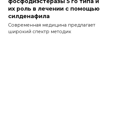
фосфодиэстеразы 5 го типа и
их роль в лечении с помощью
силденафила
Современная медицина предлагает
широкий спектр методик