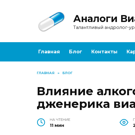
Перейти
к
Аналоги Ви
содержанию
Талантливый андролог-у
Главная
Блог
Контакты
Ка
ГЛАВНАЯ
»
БЛОГ
Влияние алког
дженерика ви
НА ЧТЕНИЕ
11 мин