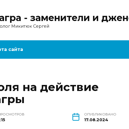
агра - заменители и дже
ролог Микитюк Сергей
рта сайта
оля на действие
агры
ПРОСМОТРОВ
ОПУБЛИКОВАНО
215
17.08.2024