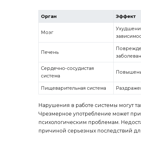
Орган
Эффект
Ухудшение
Мозг
зависимо
Поврежден
Печень
заболева
Сердечно-сосудистая
Повышение
система
Пищеварительная система
Раздражен
Нарушения в работе системы могут так
Чрезмерное употребление может при
психологическим проблемам. Недоста
причиной серьезных последствий для