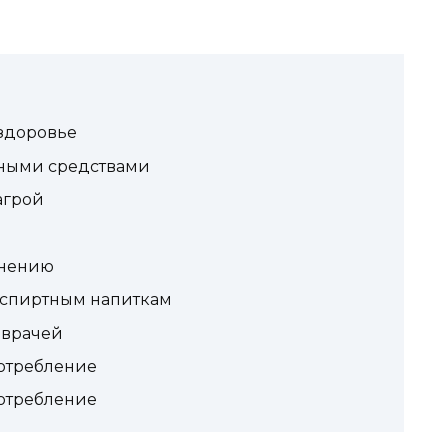
 здоровье
нными средствами
агрой
енению
 спиртным напиткам
 врачей
потребление
потребление