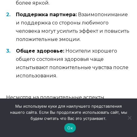
более яркой.
Поддержка партнера:
Взаимопонимание
и поддержка со стороны любимого
человека могут усилить эффект и повысить
положительные эмоции.
Общее здоровье:
Носители хорошего
общего состояния здоровья чаще
испытывают положительные чувства после
использования.
Несмотря на положительные аспекты,
некоторые пользователи могут столкнуться с
Мы используем куки для наилучшего представления
нашего сайта. Если Вы продолжите использовать сайт, мы
временными негативными эмоциями, такими
будем считать что Вас это устраивает.
как:
Ок