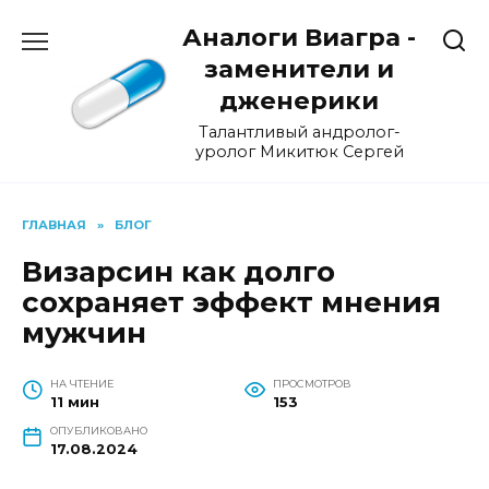
Перейти
Аналоги Виагра -
к
содержанию
заменители и
дженерики
Талантливый андролог-
уролог Микитюк Сергей
ГЛАВНАЯ
»
БЛОГ
Визарсин как долго
сохраняет эффект мнения
мужчин
НА ЧТЕНИЕ
ПРОСМОТРОВ
11 мин
153
ОПУБЛИКОВАНО
17.08.2024