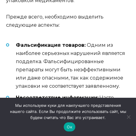
упаковкой медикаментов.
Прежде всего, необходимо выделить
следующие аспекты:
Фальсификация товаров:
Одним из
наиболее серьезных нарушений является
подделка. Фальсифицированные
препараты могут быть неэффективными
или даже опасными, так как содержимое
упаковки не соответствует заявленному.
Несоответствие информации:
Часто
Мы используем куки для наилучшего представления
упаковка может содержать
нашего сайта. Если Вы продолжите использовать сайт, мы
неподтвержденные данные о составе или
будем считать что Вас это устраивает.
действующих веществах, что создает риски
Ок
для пациентов.