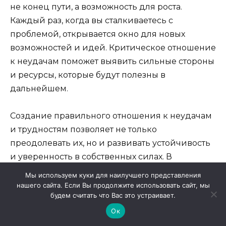
не конец пути, а возможность для роста.
Каждый раз, когда вы сталкиваетесь с
проблемой, открывается окно для новых
возможностей и идей. Критическое отношение
к неудачам поможет выявить сильные стороны
и ресурсы, которые будут полезны в
дальнейшем.
Создание правильного отношения к неудачам
и трудностям позволяет не только
преодолевать их, но и развивать устойчивость
и уверенность в собственных силах. В
конечном счете, именно такие моменты
Мы используем куки для наилучшего представления
формируют крепкий характер и служат
нашего сайта. Если Вы продолжите использовать сайт, мы
будем считать что Вас это устраивает.
основой для будущих достижений.
Ок