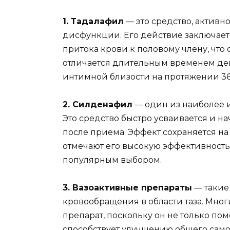
1. Тадалафил
— это средство, актив
дисфункции. Его действие заключае
притока крови к половому члену, что
отличается длительным временем дей
интимной близости на протяжении 36
2. Силденафил
— один из наиболее и
Это средство быстро усваивается и на
после приема. Эффект сохраняется на
отмечают его высокую эффективность 
популярным выбором.
3. Вазоактивные препараты
— такие
кровообращения в области таза. Мно
препарат, поскольку он не только по
способствует улучшению общего сам