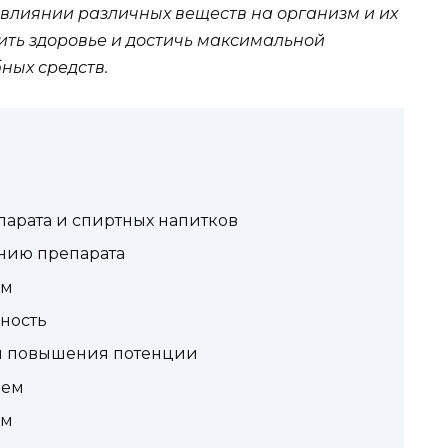
 влиянии различных веществ на организм и их
ть здоровье и достичь максимальной
ных средств.
арата и спиртных напитков
нию препарата
ом
вность
ля повышения потенции
лем
ом