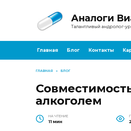
Перейти
к
Аналоги Ви
содержанию
Талантливый андролог-у
Главная
Блог
Контакты
Ка
ГЛАВНАЯ
»
БЛОГ
Совместимость
алкоголем
НА ЧТЕНИЕ
11 мин