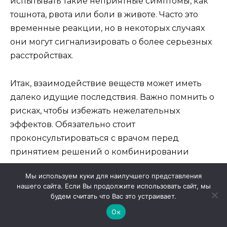
испытывать такие неприятные симптомы, как
тошнота, рвота или боли в животе. Часто это
временные реакции, но в некоторых случаях
они могут сигнализировать о более серьезных
расстройствах.
Итак, взаимодействие веществ может иметь
далеко идущие последствия. Важно помнить о
рисках, чтобы избежать нежелательных
эффектов. Обязательно стоит
проконсультироваться с врачом перед
принятием решений о комбинировании
различных продуктов для сохранения
Мы используем куки для наилучшего представления
здоровья и благополучия.
нашего сайта. Если Вы продолжите использовать сайт, мы
будем считать что Вас это устраивает.
Ок
Негативные последствия