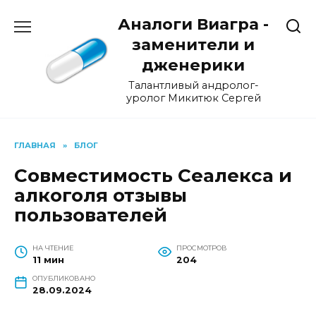
Перейти
Аналоги Виагра -
к
содержанию
заменители и
дженерики
Талантливый андролог-
уролог Микитюк Сергей
ГЛАВНАЯ
»
БЛОГ
Совместимость Сеалекса и
алкоголя отзывы
пользователей
НА ЧТЕНИЕ
ПРОСМОТРОВ
11 мин
204
ОПУБЛИКОВАНО
28.09.2024