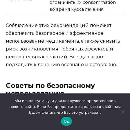
ограничить их consommation
во время курса лечения.
Соблюдение этих рекомендаций поможет
обеспечить безопасное и эффективное
использование медикамента, а также снизить
риск возникновения побочных эффектов и
нежелательных реакций. Всегда важно
подходить к лечению осознано и осторожно.
Советы по безопасному
использованию
Мы используем куки для наилучшего представления
нашего сайта. Если Вы продолжите использовать сайт, мы
При применении препаратов,
будем считать что Вас это устраивает.
воздействующих на функции организма, важно
Ок
следовать определенным рекомендациям,