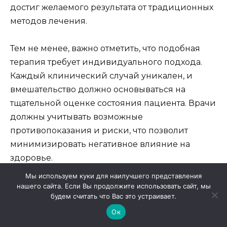
достиг желаемого результата от традиционных
методов лечения.
Тем не менее, важно отметить, что подобная
терапия требует индивидуального подхода.
Каждый клинический случай уникален, и
вмешательство должно основываться на
тщательной оценке состояния пациента. Врачи
должны учитывать возможные
противопоказания и риски, что позволит
минимизировать негативное влияние на
здоровье.
Мы используем куки для наилучшего представления
Воздействие на сосудистую систему
также
нашего сайта. Если Вы продолжите использовать сайт, мы
будем считать что Вас это устраивает.
может иметь примечательные побочные
Ок
эффекты, которые важно обсуждать с врачом.
Необходимость соблюдать рекомендованные