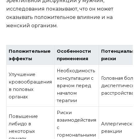
эректильной дисфункции у мужчин,
исследования показывают, что он может
оказывать положительное влияние и на
женский организм.
Положительные
Особенности
Потенциальн
эффекты
применения
риски
Необходимость
Улучшение
консультации с
Головная боль,
кровообращения
врачом перед
диспептически
в половых
началом
расстройства
органах
терапии
Риски
Повышение
взаимодействия
либидо в
Аллергические
с
некоторых
реакции
гормональными
случаях