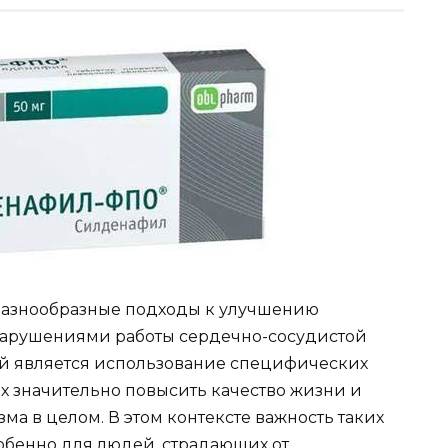
разнообразные подходы к улучшению
нарушениями работы сердечно-сосудистой
ий является использование специфических
х значительно повысить качество жизни и
а в целом. В этом контексте важность таких
собенно для людей, страдающих от