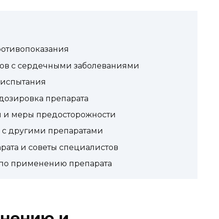
ротивопоказания
тов с сердечными заболеваниями
 испытания
дозировка препарата
 и меры предосторожности
 с другими препаратами
ата и советы специалистов
по применению препарата
енению и