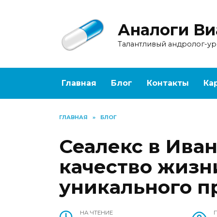
Перейти
к
Аналоги Ви
содержанию
Талантливый андролог-у
Главная
Блог
Контакты
Ка
ГЛАВНАЯ
»
БЛОГ
Сеалекс в Ива
качество жизн
уникального п
НА ЧТЕНИЕ