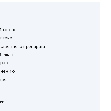
Иванове
аптеке
ственного препарата
збежать
рате
енению
тве
ей