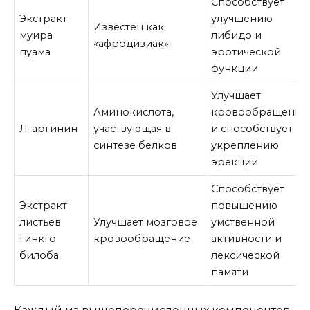
Способствует
Экстракт
улучшению
Известен как
муира
либидо и
«афродизиак»
пуама
эротической
функции
Улучшает
Аминокислота,
кровообращение
Л-аргинин
участвующая в
и способствует
синтезе белков
укреплению
эрекции
Способствует
Экстракт
повышению
листьев
Улучшает мозговое
умственной
гинкго
кровообращение
активности и
билоба
лексической
памяти