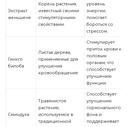
Корень растения,
уровень
Экстракт
известный своими
энергии,
женьшеня
стимуляторными
помогает
свойствами.
бороться со
стрессом.
Стимулирует
приток крови к
Листья дерева,
половым
Гинкго
применяемые для
органам, что
билоба
улучшения
способствует
кровообращения.
улучшению
функции.
Способствует
Травянистое
улучшению
растение,
гормонального
Сминдуха
используемое в
фона и
традиционной
поддерживает