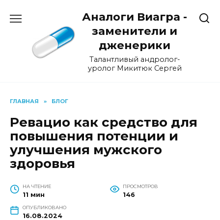
Перейти
Аналоги Виагра -
к
содержанию
заменители и
дженерики
Талантливый андролог-
уролог Микитюк Сергей
ГЛАВНАЯ
»
БЛОГ
Ревацио как средство для
повышения потенции и
улучшения мужского
здоровья
НА ЧТЕНИЕ
ПРОСМОТРОВ
11 мин
146
ОПУБЛИКОВАНО
16.08.2024