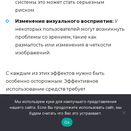
системы это может стать серьезным
риском.
Изменения визуального восприятия:
У
некоторых пользователей могут возникнуть
проблемы со зрением, такие как
размытость или изменения в четкости
изображений.
С каждым из этих эффектов нужно быть
особенно осторожным. Эффективное
использование средств требует
внимательности к собственному организму и
Мы используем куки для наилучшего представления
особенностям его реакции на препараты. В
нашего сайта. Если Вы продолжите использовать сайт, мы
случае проявления каких-либо побочных
будем считать что Вас это устраивает.
эффектов рекомендуется немедленно
Ок
обратиться за медицинской помощью.