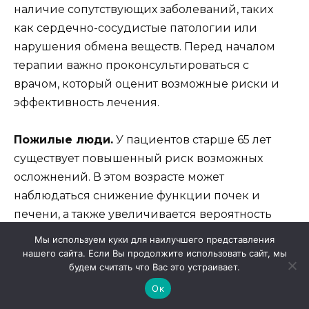
наличие сопутствующих заболеваний, таких
как сердечно-сосудистые патологии или
нарушения обмена веществ. Перед началом
терапии важно проконсультироваться с
врачом, который оценит возможные риски и
эффективность лечения.
Пожилые люди.
У пациентов старше 65 лет
существует повышенный риск возможных
осложнений. В этом возрасте может
наблюдаться снижение функции почек и
печени, а также увеличивается вероятность
наличия хронических заболеваний. Поэтому
Мы используем куки для наилучшего представления
рекомендации по применению препарата в
нашего сайта. Если Вы продолжите использовать сайт, мы
будем считать что Вас это устраивает.
этой группе пациентов должны быть очень
осторожными и учитывать состояние здоровья
Ок
каждого конкретного человека.