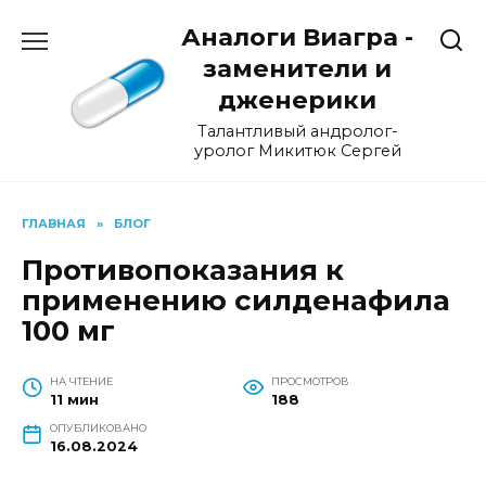
Перейти
Аналоги Виагра -
к
содержанию
заменители и
дженерики
Талантливый андролог-
уролог Микитюк Сергей
ГЛАВНАЯ
»
БЛОГ
Противопоказания к
применению силденафила
100 мг
НА ЧТЕНИЕ
ПРОСМОТРОВ
11 мин
188
ОПУБЛИКОВАНО
16.08.2024