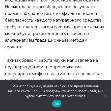
исследования и долгосрочные наблюдения.
Несмотря на многообещающие результаты,
нельзя забывать о том, что эффективность и
безопасность каждого натурального средства
требуют тщательного изучения, прежде чем их
можно будет рекомендовать в качестве
альтернативы традиционным методам
терапии.
Таким образом, работа науки направлена на
подтверждение или опровержение
популярных мифов о растительных веществах.
С увеличением числа опубликованных
Мы используем куки для наилучшего представления
научных статей возрастает и уровень доверия к
нашего сайта. Если Вы продолжите использовать сайт, мы
этим методам, что, безусловно, важно для
будем считать что Вас это устраивает.
отечественной и мировой медицины.
Ок