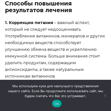
Способы повышения
результатов лечения
1. Коррекция питания
– важный аспект,
который не следует недооценивать.
Употребление витаминов, минералов и других
необходимых веществ способствует
улучшению обмена веществ и укреплению
иммунной системы. Больше внимания стоит
уделить продуктам, содержащим
антиоксиданты, а также натуральным
источникам витаминов.
Мы используем куки для наилучшего представления
2. Регулярная физическая активность
нашего сайта. Если Вы продолжите использовать сайт, мы
будем считать что Вас это устраивает.
помогает улучшить кровообращение и
повысить общий тонус организма. Умеренные
Ок
физические нагрузки способствуют выработке