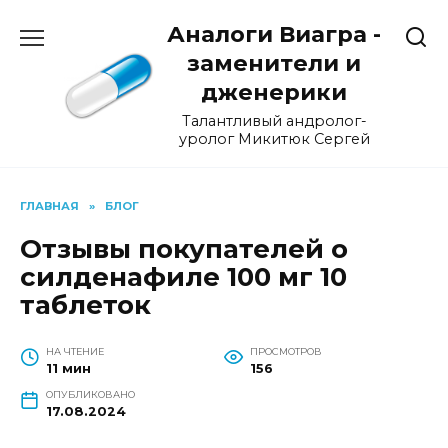
Перейти
Аналоги Виагра -
к
содержанию
заменители и
дженерики
Талантливый андролог-
уролог Микитюк Сергей
ГЛАВНАЯ
»
БЛОГ
Отзывы покупателей о
силденафиле 100 мг 10
таблеток
НА ЧТЕНИЕ
ПРОСМОТРОВ
11 мин
156
ОПУБЛИКОВАНО
17.08.2024