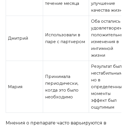
течение месяца
улучшение
качества жизни
Оба остались
удовлетворены,
Использовали в
положительные
Дмитрий
паре с партнером
изменения в
интимной
жизни
Результат был
нестабильным,
Принимала
но в
периодически,
Мария
определенные
когда это было
моменты
необходимо
эффект был
ощутимым
Мнения о препарате часто варьируются в