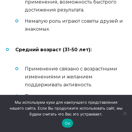
применения, возможность быстрого
достижения результата.
Немалую роль играют советы друзей и
знакомых.
Средний возраст (31-50 лет):
Применение связано с возрастными
изменениями и желанием
поддерживать активность.
Пользователи отмечают улучшение
Мы используем куки для наилучшего представления
качества жизни и отношений с
нашего сайта. Если Вы продолжите использовать сайт, мы
партнёрами.
будем считать что Вас это устраивает.
Более взвешенный подход к выбору
Ок
средств и более внимательное