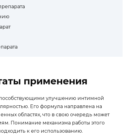
препарата
нию
арат
парата
ьтаты применения
 способствующими улучшению интимной
улярностью. Его формула направлена на
нных областях, что в свою очередь может
ям. Понимание механизма работы этого
подходить к его использованию.