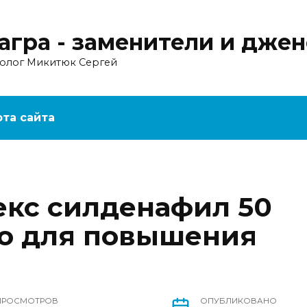
агра - заменители и дже
ролог Микитюк Сергей
рта сайта
екс силденафил 50
во для повышения
ПРОСМОТРОВ
ОПУБЛИКОВАНО