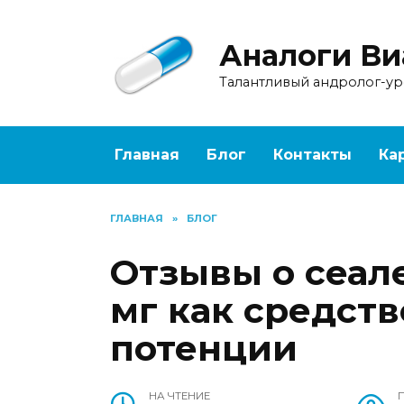
Перейти
к
Аналоги Ви
содержанию
Талантливый андролог-у
Главная
Блог
Контакты
Ка
ГЛАВНАЯ
»
БЛОГ
Отзывы о сеал
мг как средст
потенции
НА ЧТЕНИЕ