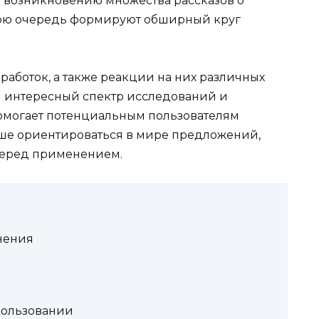
к возникновению множества рассказов о
свою очередь формируют обширный круг
работок, а также реакции на них различных
и интересный спектр исследований и
омогает потенциальным пользователям
чше ориентироваться в мире предложений,
перед применением.
нения
пользовании