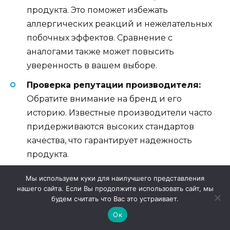
продукта. Это поможет избежать
аллергических реакций и нежелательных
побочных эффектов. Сравнение с
аналогами также может повысить
уверенность в вашем выборе.
Проверка репутации производителя:
Обратите внимание на бренд и его
историю. Известные производители часто
придерживаются высоких стандартов
качества, что гарантирует надежность
продукта.
Чтение отзывов:
Ознакомьтесь с
Мы используем куки для наилучшего представления
мнениями других пользователей. Это
нашего сайта. Если Вы продолжите использовать сайт, мы
будем считать что Вас это устраивает.
может дать представление о реальном
Ок
опыте применения и помочь
сформировать правильные ожидания