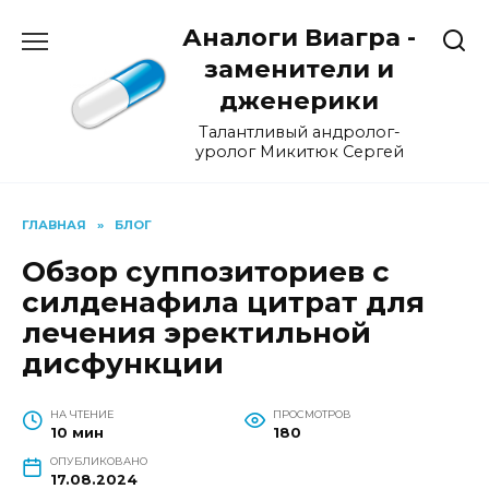
Перейти
Аналоги Виагра -
к
содержанию
заменители и
дженерики
Талантливый андролог-
уролог Микитюк Сергей
ГЛАВНАЯ
»
БЛОГ
Обзор суппозиториев с
силденафила цитрат для
лечения эректильной
дисфункции
НА ЧТЕНИЕ
ПРОСМОТРОВ
10 мин
180
ОПУБЛИКОВАНО
17.08.2024