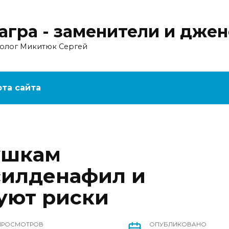
агра - заменители и дже
ролог Микитюк Сергей
рта сайта
ушкам
силденафил и
уют риски
ПРОСМОТРОВ
ОПУБЛИКОВАНО