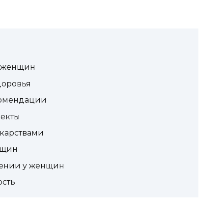
я женщин
доровья
комендации
екты
екарствами
нщин
енении у женщин
ость