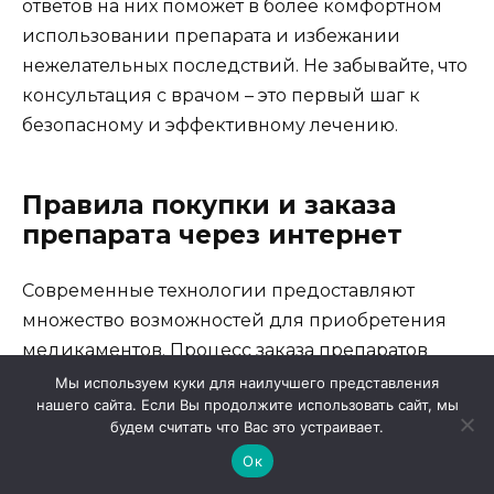
ответов на них поможет в более комфортном
использовании препарата и избежании
нежелательных последствий. Не забывайте, что
консультация с врачом – это первый шаг к
безопасному и эффективному лечению.
Правила покупки и заказа
препарата через интернет
Современные технологии предоставляют
множество возможностей для приобретения
медикаментов. Процесс заказа препаратов
через интернет требует особого внимания и
Мы используем куки для наилучшего представления
нашего сайта. Если Вы продолжите использовать сайт, мы
соблюдения определенных норм, чтобы
будем считать что Вас это устраивает.
исключить риски и гарантировать
Ок
безопасность. Рассмотрим несколько