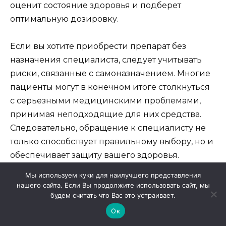
оценит состояние здоровья и подберет
оптимальную дозировку.
Если вы хотите приобрести препарат без
назначения специалиста, следует учитывать
риски, связанные с самоназначением. Многие
пациенты могут в конечном итоге столкнуться
с серьезными медицинскими проблемами,
принимая неподходящие для них средства.
Следовательно, обращение к специалисту не
только способствует правильному выбору, но и
обеспечивает защиту вашего здоровья.
Мы используем куки для наилучшего представления
Тем не менее, существуют и легальные
нашего сайта. Если Вы продолжите использовать сайт, мы
будем считать что Вас это устраивает.
альтернативы, позволяющие получить
подобные препараты без рецепта. Некоторые
Ок
интернет-ресурсы предоставляют