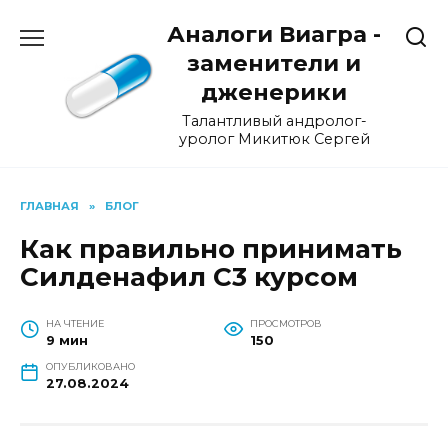
Перейти
Аналоги Виагра -
к
содержанию
заменители и
дженерики
Талантливый андролог-
уролог Микитюк Сергей
ГЛАВНАЯ
»
БЛОГ
Как правильно принимать
Силденафил C3 курсом
НА ЧТЕНИЕ
ПРОСМОТРОВ
9 мин
150
ОПУБЛИКОВАНО
27.08.2024