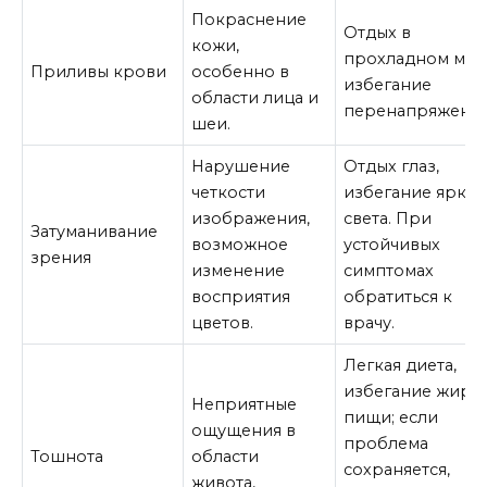
Покраснение
Отдых в
кожи,
прохладном мест
Приливы крови
особенно в
избегание
области лица и
перенапряжения
шеи.
Нарушение
Отдых глаз,
четкости
избегание ярког
изображения,
света. При
Затуманивание
возможное
устойчивых
зрения
изменение
симптомах
восприятия
обратиться к
цветов.
врачу.
Легкая диета,
избегание жирн
Неприятные
пищи; если
ощущения в
проблема
Тошнота
области
сохраняется,
живота,