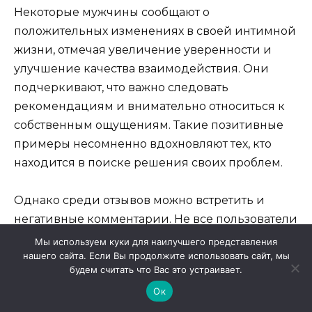
Некоторые мужчины сообщают о
положительных изменениях в своей интимной
жизни, отмечая увеличение уверенности и
улучшение качества взаимодействия. Они
подчеркивают, что важно следовать
рекомендациям и внимательно относиться к
собственным ощущениям. Такие позитивные
примеры несомненно вдохновляют тех, кто
находится в поиске решения своих проблем.
Однако среди отзывов можно встретить и
негативные комментарии. Не все пользователи
получают желаемый эффект, и некоторые
Мы используем куки для наилучшего представления
нашего сайта. Если Вы продолжите использовать сайт, мы
сталкиваются с побочными явлениями. Эти
будем считать что Вас это устраивает.
случаи подчеркивают важность
Ок
предварительной консультации с врачом и