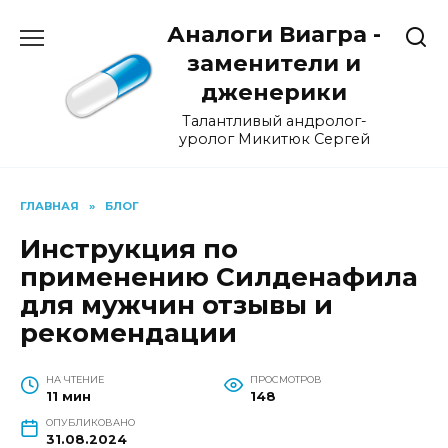
Перейти
Аналоги Виагра -
к
содержанию
заменители и
дженерики
Талантливый андролог-
уролог Микитюк Сергей
ГЛАВНАЯ
»
БЛОГ
Инструкция по
применению Силденафила
для мужчин отзывы и
рекомендации
НА ЧТЕНИЕ
ПРОСМОТРОВ
11 мин
148
ОПУБЛИКОВАНО
31.08.2024