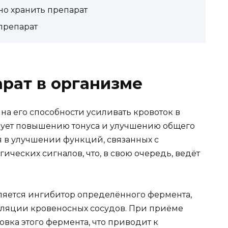
но хранить препарат
 препарат
арат в организме
на его способности усиливать кровоток в
твует повышению тонуса и улучшению общего
я в улучшении функций, связанных с
ческих сигналов, что, в свою очередь, ведёт
яется ингибитор определённого фермента,
уляции кровеносных сосудов. При приёме
вка этого фермента, что приводит к