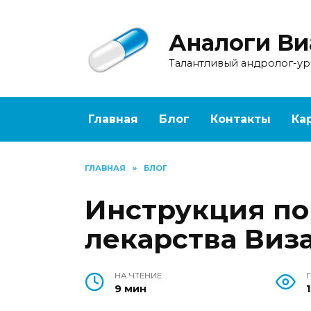
Перейти
к
Аналоги Ви
содержанию
Талантливый андролог-у
Главная
Блог
Контакты
Ка
ГЛАВНАЯ
»
БЛОГ
Инструкция п
лекарства Виз
НА ЧТЕНИЕ
9 мин