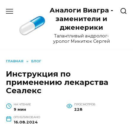
Перейти
Аналоги Виагра -
к
содержанию
заменители и
дженерики
Талантливый андролог-
уролог Микитюк Сергей
ГЛАВНАЯ
»
БЛОГ
Инструкция по
применению лекарства
Сеалекс
НА ЧТЕНИЕ
ПРОСМОТРОВ
9 мин
228
ОПУБЛИКОВАНО
16.08.2024