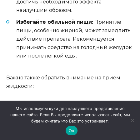
достичь необходимого эффекта
наилучшим образом.
Избегайте обильной пищи:
Принятие
пищи, особенно жирной, может замедлить
действие препарата. Рекомендуется
принимать средство на голодный желудок
или после легкой еды.
Важно также обратить внимание на прием
жидкости:
Запивание:
Необходимо запивать средство
Мы используем куки для наилучшего представления
небольшим количеством воды. Избегайте
нашего сайта. Если Вы продолжите использовать сайт, мы
будем считать что Вас это устраивает.
алкоголя и напитков с высоким
Ок
содержанием кофеина в период терапии,