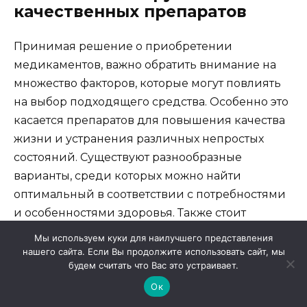
качественных препаратов
Принимая решение о приобретении
медикаментов, важно обратить внимание на
множество факторов, которые могут повлиять
на выбор подходящего средства. Особенно это
касается препаратов для повышения качества
жизни и устранения различных непростых
состояний. Существуют разнообразные
варианты, среди которых можно найти
оптимальный в соответствии с потребностями
и особенностями здоровья. Также стоит
учитывать отзывы и научные исследования,
Мы используем куки для наилучшего представления
чтобы избежать неожиданных результатов.
нашего сайта. Если Вы продолжите использовать сайт, мы
будем считать что Вас это устраивает.
Обзор доступных аналогов
поможет
Ок
направить поиск в нужное русло. На рынке