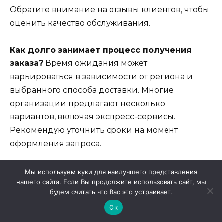
Обратите внимание на отзывы клиентов, чтобы
оценить качество обслуживания.
Как долго занимает процесс получения
заказа?
Время ожидания может
варьироваться в зависимости от региона и
выбранного способа доставки. Многие
организации предлагают несколько
вариантов, включая экспресс-сервисы.
Рекомендую уточнить сроки на момент
оформления запроса.
Что делать в случае возникновения
Мы используем куки для наилучшего представления
нашего сайта. Если Вы продолжите использовать сайт, мы
проблем с доставкой?
Если возникают
будем считать что Вас это устраивает.
непредвиденные ситуации, важно иметь под
Ок
рукой контакты службы поддержки. Хорошие