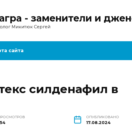
агра - заменители и дже
ролог Микитюк Сергей
рта сайта
ртекс силденафил в
ПРОСМОТРОВ
ОПУБЛИКОВАНО
154
17.08.2024