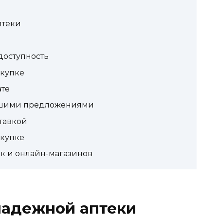
птеки
доступность
окупке
ате
чшими предложениями
ставкой
окупке
к и онлайн-магазинов
надежной аптеки