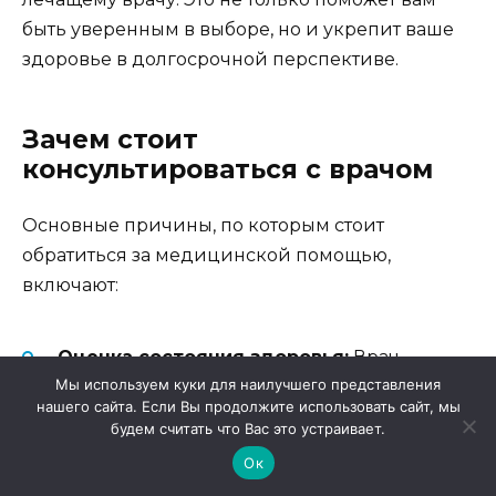
быть уверенным в выборе, но и укрепит ваше
здоровье в долгосрочной перспективе.
Зачем стоит
консультироваться с врачом
Основные причины, по которым стоит
обратиться за медицинской помощью,
включают:
Оценка состояния здоровья:
Врач
Мы используем куки для наилучшего представления
проведет осмотр и поможет установить,
нашего сайта. Если Вы продолжите использовать сайт, мы
есть ли противопоказания к
будем считать что Вас это устраивает.
использованию препарата.
Ок
Рекомендации по дозировке:
Специалист