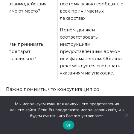
взаимодействия
поэтому важно сообщить о
имеют место?
всех принимаемых
лекарствах.
Приём должен
соответствовать
Как принимать
инструкциям,
препарат
предоставленным врачом
правильно?
или фармацевтом. Обычно
рекомендуется следовать
указаниям на упаковке.
Важно помнить, что консультация со
специалистом – это не просто формальность, а
Мы используем куки для наилучшего представления
необходимый шаг для обеспечения
нашего сайта. Если Вы продолжите использовать сайт, мы
безопасности и эффективности лечения. Не
будем считать что Вас это устраивает.
стесняйтесь задавать вопросы, чем больше
Ок
информации вы предоставите, тем точнее