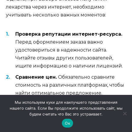
лекарства через интернет, необходимо
учитывать несколько важных моментов:
Проверка репутации интернет-ресурса.
Перед оформлением заказа важно
удостовериться в надежности сайта.
Читайте отзывы других пользователей,
ищите информацию о наличии лицензий.
Сравнение цен.
Обязательно сравните
стоимость на различных платформах, чтобы
найти оптимальное предложение.
Мы используем куки для наилучшего представления
Изучение условий доставки.
Обратите
нашего сайта. Если Вы продолжите использовать сайт, мы
внимание на сроки, стоимость доставки и
будем считать что Вас это устраивает.
возможные ограничения по регионам.
Ок
Наличие сертификатов.
Убедитесь, что на