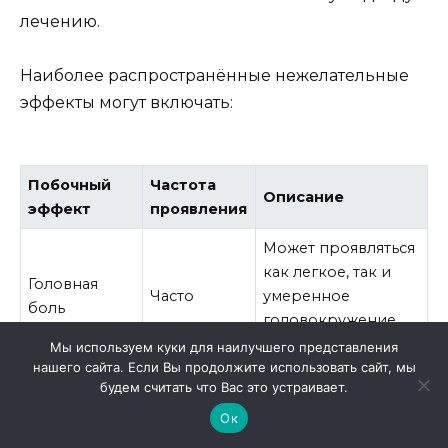
лечению.
Наиболее распространённые нежелательные
эффекты могут включать:
Побочный
Частота
Описание
эффект
проявления
Может проявляться
как легкое, так и
Головная
Часто
умеренное
боль
головокружение,
требующее отдыха.
Мы используем куки для наилучшего представления
нашего сайта. Если Вы продолжите использовать сайт, мы
Области кожи
будем считать что Вас это устраивает.
могут стать
Ок
Покраснение
Умеренно
красноватыми,
кожи
часто