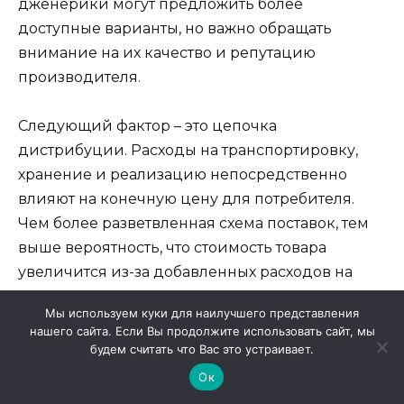
дженерики могут предложить более
доступные варианты, но важно обращать
внимание на их качество и репутацию
производителя.
Следующий фактор – это цепочка
дистрибуции. Расходы на транспортировку,
хранение и реализацию непосредственно
влияют на конечную цену для потребителя.
Чем более разветвленная схема поставок, тем
выше вероятность, что стоимость товара
увеличится из-за добавленных расходов на
логистику.
Мы используем куки для наилучшего представления
нашего сайта. Если Вы продолжите использовать сайт, мы
Также стоит учитывать региональные различия
будем считать что Вас это устраивает.
в ценах. В крупных городах, где конкуренция
Ок
выше, можно встретить более приемлемые