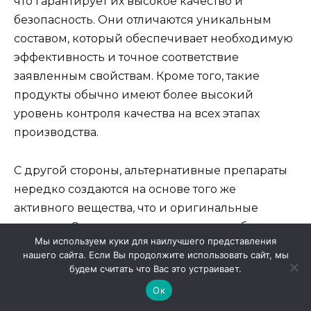
что гарантирует их высокое качество и
безопасность. Они отличаются уникальным
составом, который обеспечивает необходимую
эффективность и точное соответствие
заявленным свойствам. Кроме того, такие
продукты обычно имеют более высокий
уровень контроля качества на всех этапах
производства.
С другой стороны, альтернативные препараты
нередко создаются на основе того же
активного вещества, что и оригинальные
средства. Это означает, что они могут обладать
Мы используем куки для наилучшего представления
схожими эффектами, но в некоторых случаях
нашего сайта. Если Вы продолжите использовать сайт, мы
могут варьироваться по дополнительным
будем считать что Вас это устраивает.
компонентам и вспомогательным веществам.
Ок
Как правило, такие лекарства стоят